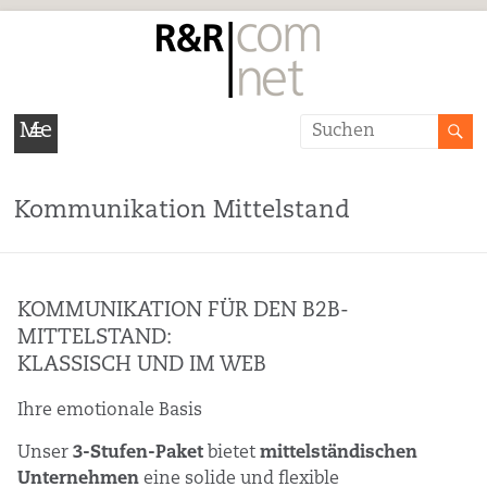
R&R/COM
Me
Agentur
nü
für
Kommunikation Mittelstand
Kommunikation
und
KOMMUNIKATION FÜR DEN B2B-
Dialog
MITTELSTAND:
KLASSISCH UND IM WEB
E-
Marketing,
Ihre emotionale Basis
Kommunikation,
Werbung,
Unser
3-Stufen-Paket
bietet
mittelständischen
Seminare
Unternehmen
eine solide und flexible