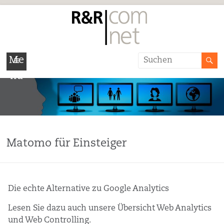
R&R/COM
Me
Agentur
nü
für
Kommunikation
und
Matomo für Einsteiger
Dialog
E-
Marketing,
Die echte Alternative zu Google Analytics
Kommunikation,
Werbung,
Lesen Sie dazu auch unsere Übersicht Web Analytics
Seminare
und Web Controlling.