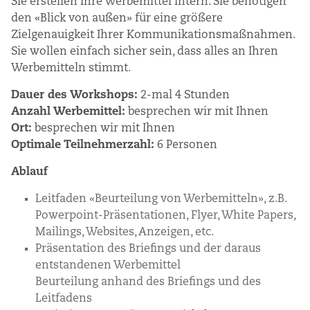
Sie erstellen Ihre Werbemittel intern. Sie benötigen
und
den «Blick von außen» für eine größere
Workshops
Zielgenauigkeit Ihrer Kommunikationsmaßnahmen.
Sie wollen einfach sicher sein, dass alles an Ihren
Werbemitteln stimmt.
Dauer des Workshops:
2-mal 4 Stunden
Anzahl Werbemittel:
besprechen wir mit Ihnen
Ort:
besprechen wir mit Ihnen
Optimale Teilnehmerzahl:
6 Personen
Ablauf
Leitfaden «Beurteilung von Werbemitteln», z.B.
Powerpoint-Präsentationen, Flyer, White Papers,
Mailings, Websites, Anzeigen, etc.
Präsentation des Briefings und der daraus
entstandenen Werbemittel
Beurteilung anhand des Briefings und des
Leitfadens