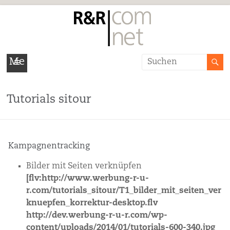
R&R/COM
Me
Agentur
nü
für
Tutorials sitour
Kommunikation
und
Kampagnentracking
Dialog
Bilder mit Seiten verknüpfen
E-
[flv:http://www.werbung-r-u-
Marketing,
r.com/tutorials_sitour/T1_bilder_mit_seiten_ver
Kommunikation,
knuepfen_korrektur-desktop.flv
Werbung,
http://dev.werbung-r-u-r.com/wp-
Seminare
content/uploads/2014/01/tutorials-600-340.jpg