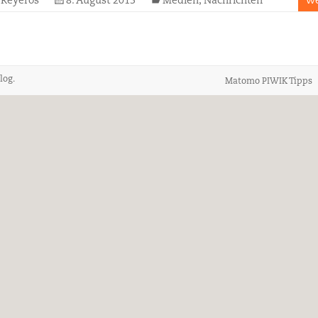
 Reyeros
8. August 2013
Medien
,
Nachrichten
We
log
.
Matomo PIWIK Tipps